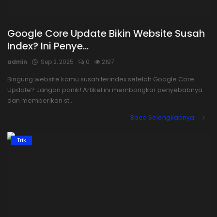
Google Core Update Bikin Website Susah
Index? Ini Penye...
admin
Sep 2, 2025
0
2197
Bingung website kamu susah terindex setelah Google Core
Update? Jangan panik! Artikel ini membongkar penyebabnya
dan memberikan st...
Baca Selengkapnya
Trik