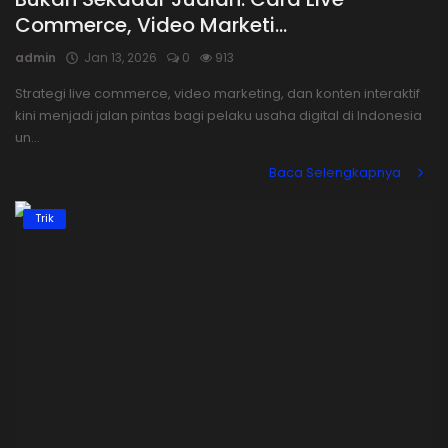
Commerce, Video Marketi...
Login
admin
Jan 13, 2026
0
913
Register
Strategi live commerce, video marketing, dan konten interaktif
kini menjadi jalan pintas bagi pelaku usaha digital di Indonesia
un...
Baca Selengkapnya
Trik