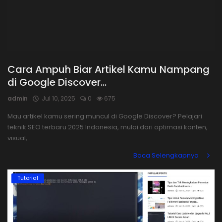
Cara Ampuh Biar Artikel Kamu Nampang
di Google Discover...
admin
Jul 10, 2025
0
675
Mau artikel kamu sering muncul di Google Discover? Pelajari
teknik SEO terbaru 2025 Indonesia, mulai dari optimasi konten,
visual,...
Baca Selengkapnya
Tutorial