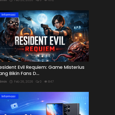
Informasi
esident Evil Requiem: Game Misterius
ang Bikin Fans D...
dmin
Feb 26, 2026
0
847
Informasi