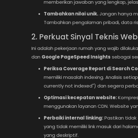
memberikan jawaban yang lengkap, jela
Tambahkan nilai unik.
Jangan hanya men
Tambahkan pengalaman pribadi, data riset
2. Perkuat Sinyal Teknis Web
Ini adalah pekerjaan rumah yang wajib dilakuk
dan
Google PageSpeed Insights
sebagai se
Rekomendasi
Periksa Coverage Report di Search Co
5 Rekomendasi iPhone untuk 
memiliki masalah indexing. Analisis seti
 Populer Tahun
Game Seru di Bawah 5 Jutaan
currently not indexed") dan segera perbai
Gameplay Gila!
Wajib Cek...
Optimasi kecepatan website:
Kompres 
menggunakan layanan CDN. Website yang
Perbaiki internal linking:
Pastikan tida
yang tidak memiliki link masuk dari halam
yang deskriptif.