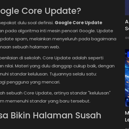
oogle Core Update?
A
epakat dulu soal definisi.
Google Core Update
S
n pada algoritma inti mesin pencari Google. Update
a
rti update spam, melainkan menyeluruh pada bagaimana
rgunaan sebuah halaman web.
nilaian di sekolah. Core Update adalah seperti
 nilai. Materi yang dulu dianggap cukup baik, dengan
uhi standar kelulusan. Tujuannya selalu satu:
bagi pengguna yang mencari.
lah sebuah Core Update, artinya standar "kelulusan"
um memenuhi standar yang baru tersebut.
M
sa Bikin Halaman Susah
L
a