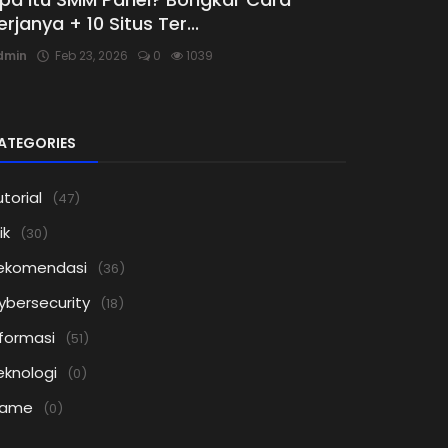
erjanya + 10 Situs Ter...
dmin
Feb 23, 2026
0
1039
ATEGORIES
torial
(47)
ik
(30)
ekomendasi
(36)
ybersecurity
(18)
nformasi
(51)
eknologi
(0)
ame
(0)