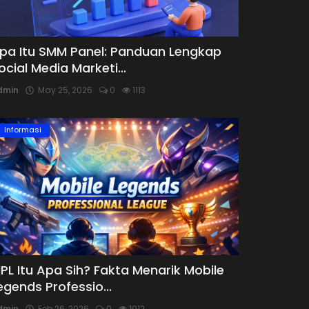
pa Itu SMM Panel: Panduan Lengkap
ocial Media Marketi...
dmin
May 25, 2026
0
1113
Informasi
PL Itu Apa Sih? Fakta Menarik Mobile
egends Professio...
dmin
Feb 26, 2026
0
1012