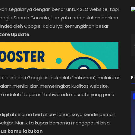
an segalanya dengan benar untuk SEO website, tapi
di Google Search Console, ternyata ada puluhan bahkan
index oleh Google. Kalau iya, kemungkinan besar
Core Update
.
e inti dari Google ini bukanlah "hukuman", melainkan
P
lam menilai dan memeringkat kualitas website.
 itu adalah "teguran" bahwa ada sesuatu yang perlu
igital selama bertahun-tahun, saya sendiri pernah
a belajar. Mari kita kupas bersama mengapa ini bisa
rus kamu lakukan
.