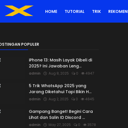
HOME
TUTORIAL
TRIK
REKOMEN
OSTINGAN POPULER
iPhone 13: Masih Layak Dibeli di
2025? Ini Jawaban Leng...
admin
Aug 8, 2025
0
4947
5 Trik WhatsApp 2025 yang
Jarang Diketahui Tapi Bikin H...
admin
Aug 2, 2025
0
4845
Gampang Banget! Begini Cara
Lihat dan Salin ID Discord ...
admin
May 27, 2025
0
3578