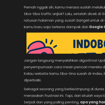
Pernah nggak sih, kamu merasa sudah melakuk
Login
tiba-tiba traffic anjlok? Lalu, setelah dicek 
Register
ratusan halaman yang
susah banget
untuk di-
kamu baru saja terkena dampak dari
Google 
Jangan langsung menyalahkan algoritma! Updat
penyempurnaan cara mesin pencari mereka da
Kalau website kamu tiba-tina susah di-index,
diperbaiki.
Sebagai seorang yang berkecimpung di dunia d
merasakan frustrasi ini. Tapi, dari situlah say
terjadi dan yang paling penting,
apa yang ha