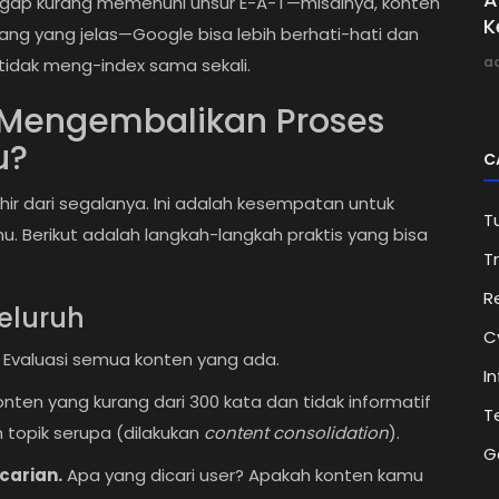
nggap kurang memenuhi unsur E-A-T—misalnya, konten
K
kang yang jelas—Google bisa lebih berhati-hati dan
a
idak meng-index sama sekali.
 Mengembalikan Proses
u?
C
hir dari segalanya. Ini adalah kesempatan untuk
Tu
. Berikut adalah langkah-langkah praktis yang bisa
Tr
R
eluruh
C
i. Evaluasi semua konten yang ada.
I
nten yang kurang dari 300 kata dan tidak informatif
T
 topik serupa (dilakukan
content consolidation
).
G
carian.
Apa yang dicari user? Apakah konten kamu