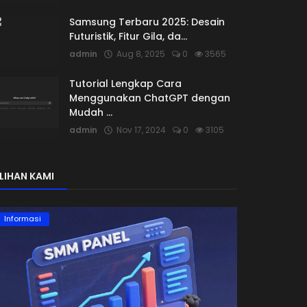
Samsung Terbaru 2025: Desain
Futuristik, Fitur Gila, da...
admin
Aug 8, 2025
0
3565
Tutorial Lengkap Cara
Menggunakan ChatGPT dengan
Mudah ...
admin
Nov 17, 2024
0
3105
ILIHAN KAMI
Informasi