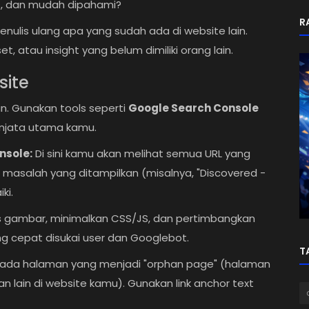
s, dan mudah dipahami?
R
ulis ulang apa yang sudah ada di website lain.
, atau insight yang belum dimiliki orang lain.
site
an. Gunakan tools seperti
Google Search Console
njata utama kamu.
Informasi
nsole:
Di sini kamu akan melihat semua URL yang
Main
MPL Itu Apa Sih? Fakta Menarik
ap masalah yang ditampilkan (misalnya, "Discovered -
,
Mobile Legends Professional League
ki.
yang...
gambar, minimalkan CSS/JS, dan pertimbangkan
 cepat disukai user dan Googlebot.
T
k ada halaman yang menjadi "orphan page" (halaman
an lain di website kamu). Gunakan link anchor text