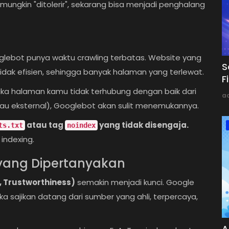
 mungkin "ditolerir", sekarang bisa menjadi penghalang
lebot punya waktu crawling terbatas. Website yang
S
dak efisien, sehingga banyak halaman yang terlewat.
F
ika halaman kamu tidak terhubung dengan baik dari
a
atau eksternal), Googlebot akan sulit menemukannya.
atau tag
yang tidak disengaja.
ts.txt
noindex
 indexing.
) yang Dipertanyakan
, Trustworthiness)
semakin menjadi kunci. Google
 sajikan datang dari sumber yang ahli, terpercaya,
A