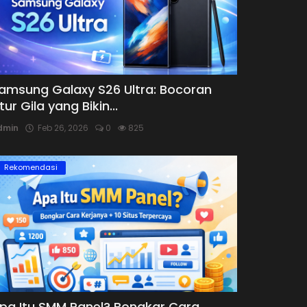
amsung Galaxy S26 Ultra: Bocoran
itur Gila yang Bikin...
dmin
Feb 26, 2026
0
825
Rekomendasi
pa Itu SMM Panel? Bongkar Cara