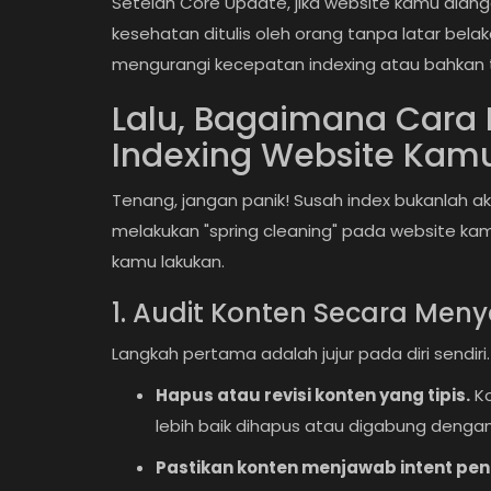
Setelah Core Update, jika website kamu dia
kesehatan ditulis oleh orang tanpa latar bela
mengurangi kecepatan indexing atau bahkan t
Lalu, Bagaimana Cara
Indexing Website Kam
Tenang, jangan panik! Susah index bukanlah ak
melakukan "spring cleaning" pada website kamu
kamu lakukan.
1. Audit Konten Secara Meny
Langkah pertama adalah jujur pada diri sendir
Hapus atau revisi konten yang tipis.
Ko
lebih baik dihapus atau digabung dengan
Pastikan konten menjawab intent pen