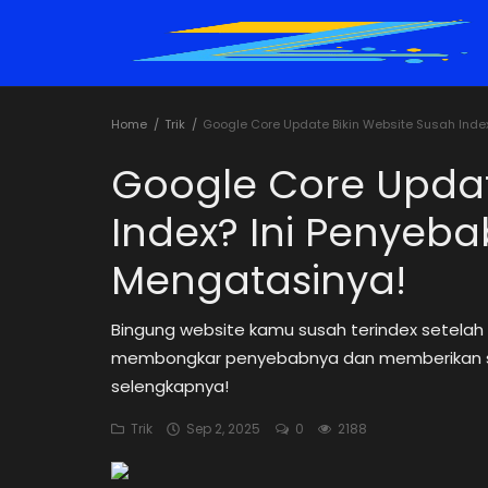
Home
Trik
Google Core Update Bikin Website Susah Inde
Home
Google Core Updat
Tutorial
Index? Ini Penyeb
Trik
Mengatasinya!
Rekomendasi
Bingung website kamu susah terindex setelah 
Cybersecurity
membongkar penyebabnya dan memberikan strat
selengkapnya!
Informasi
Trik
Sep 2, 2025
0
2188
Teknologi
Game