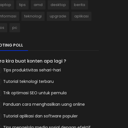
laptop
tips
amd
desktop
berita
informasi
teknologi
upgrade
aplikasi
ios
pc
OTING POLL
ira kira buat konten apa lagi ?
Tips produktivitas sehari-hari
Tutorial teknologi terbaru
Trik optimasi SEO untuk pemula
Panduan cara menghasilkan uang online
Tutorial aplikasi dan software populer
Tips mengelola media sosial dengan efektif