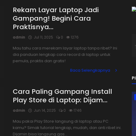
Rekam Layar Laptop Jadi
Gampang! Begini Cara
Praktisnya...
admin
Jul 11, 2025
0
1276
Mau tahu cara merekam layar laptop tanpa ribet? Ini
dia panduan lengkap cara record di laptop untuk
pemula, praktis dan gratis!
Baca Selengkapnya
P
Cara Paling Gampang Install
Play Store di Laptop: Dijam...
admin
Jun 14, 2025
0
1746
Mau pakai Play Store langsung di laptop atau PC
kamu? Simak tutorial lengkap, mudah, dan anti ribet ini.
Dijamin bisa langsung gas...