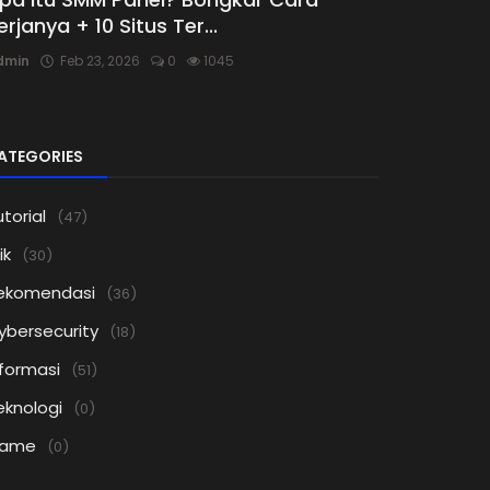
erjanya + 10 Situs Ter...
dmin
Feb 23, 2026
0
1045
ATEGORIES
torial
(47)
ik
(30)
ekomendasi
(36)
ybersecurity
(18)
nformasi
(51)
eknologi
(0)
ame
(0)