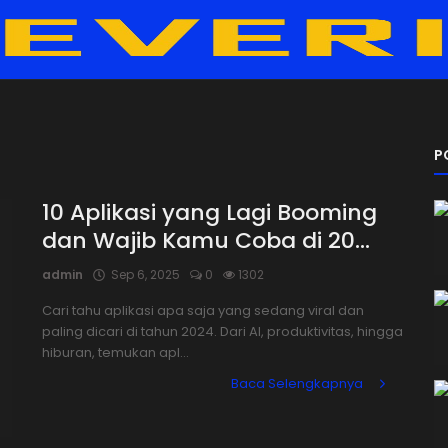
P
10 Aplikasi yang Lagi Booming
dan Wajib Kamu Coba di 20...
admin
Sep 6, 2025
0
1302
Cari tahu aplikasi apa saja yang sedang viral dan
paling dicari di tahun 2024. Dari AI, produktivitas, hingga
hiburan, temukan apl...
Baca Selengkapnya