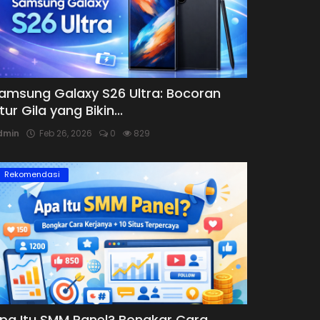
amsung Galaxy S26 Ultra: Bocoran
itur Gila yang Bikin...
dmin
Feb 26, 2026
0
829
Rekomendasi
pa Itu SMM Panel? Bongkar Cara