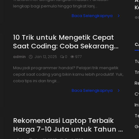
lengkap bagi pemula hingga tingkat lanj...
K
Baca Selengkapnya
a
10 Trik untuk Mengetik Cepat
C
Saat Coding: Coba Sekarang...
admin
Jan 12, 2025
0
977
Tu
Mau jadi programmer handal? Pelajari trik mengetik
Tr
cepat saat coding yang bikin kamu lebih produktif. Yuk,
coba tips ini dan tingk...
R
Baca Selengkapnya
C
I
T
Rekomendasi Laptop Terbaik
G
Harga 7-10 Juta untuk Tahun ...