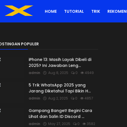
HOME
TUTORIAL
TRIK
REKOMEN
OSTINGAN POPULER
iPhone 13: Masih Layak Dibeli di
2025? Ini Jawaban Leng...
admin
Aug 8, 2025
0
4949
5 Trik WhatsApp 2025 yang
Jarang Diketahui Tapi Bikin H...
admin
Aug 2, 2025
0
4857
Gampang Banget! Begini Cara
Lihat dan Salin ID Discord ...
admin
May 27, 2025
0
3582