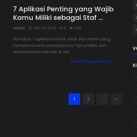
7 Aplikasi Penting yang Wajib
Kamu Miliki sebagai Staf ...
admin
Dec 19, 2024
0
1158
Temukan 7 aplikasi terbaik untuk staf admin yang
mempermudah pekerjaanmu! Tips praktis dan
V
rekomendasi menarik di sini.
Baca Selengkapnya
K
1
2
›
»