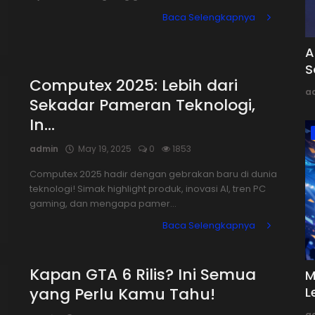
Baca Selengkapnya
A
S
Computex 2025: Lebih dari
a
Sekadar Pameran Teknologi,
In...
admin
May 19, 2025
0
1853
Computex 2025 hadir dengan gebrakan baru di dunia
teknologi! Simak highlight produk, inovasi AI, tren PC
gaming, dan mengapa pamer...
Baca Selengkapnya
Kapan GTA 6 Rilis? Ini Semua
M
yang Perlu Kamu Tahu!
L
a