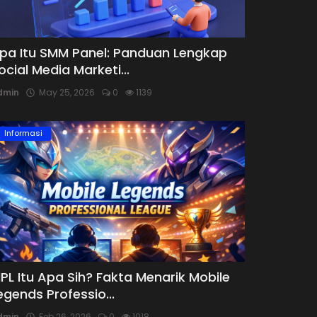
pa Itu SMM Panel: Panduan Lengkap
ocial Media Marketi...
dmin
May 25, 2026
0
1139
Informasi
PL Itu Apa Sih? Fakta Menarik Mobile
egends Professio...
dmin
Feb 26, 2026
0
1018