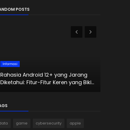
ANDOM POSTS
Informasi
Informasi
Rahasia Android 12+ yang Jarang
Google Re
Diketahui: Fitur-Fitur Keren yang Biki...
Ponsel M
AGS
data
game
cybersecurity
apple