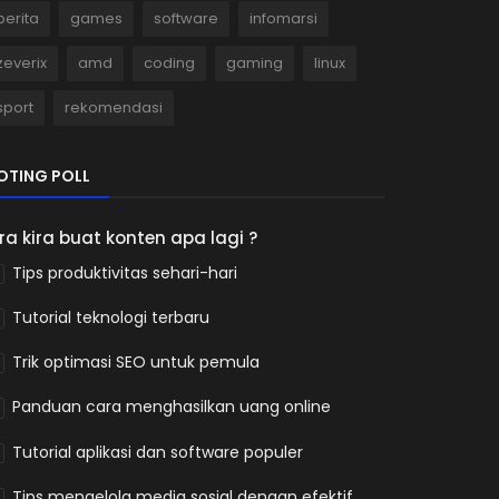
berita
games
software
infomarsi
zeverix
amd
coding
gaming
linux
sport
rekomendasi
OTING POLL
ira kira buat konten apa lagi ?
Tips produktivitas sehari-hari
Tutorial teknologi terbaru
Trik optimasi SEO untuk pemula
Panduan cara menghasilkan uang online
Tutorial aplikasi dan software populer
Tips mengelola media sosial dengan efektif