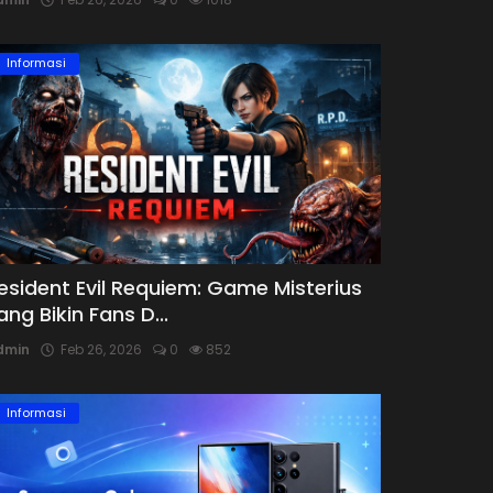
Informasi
esident Evil Requiem: Game Misterius
ang Bikin Fans D...
dmin
Feb 26, 2026
0
852
Informasi