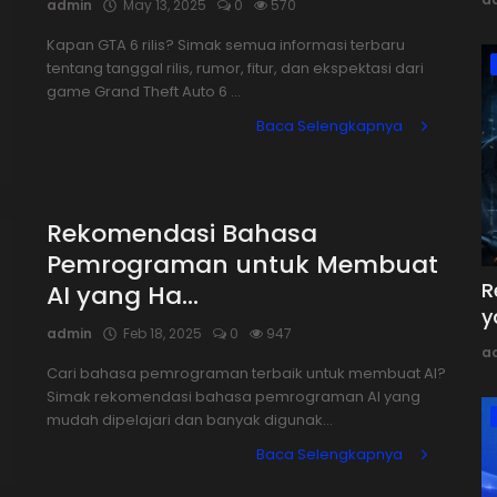
admin
May 13, 2025
0
570
Kapan GTA 6 rilis? Simak semua informasi terbaru
tentang tanggal rilis, rumor, fitur, dan ekspektasi dari
game Grand Theft Auto 6 ...
Baca Selengkapnya
Rekomendasi Bahasa
Pemrograman untuk Membuat
R
AI yang Ha...
y
admin
Feb 18, 2025
0
947
a
Cari bahasa pemrograman terbaik untuk membuat AI?
Simak rekomendasi bahasa pemrograman AI yang
mudah dipelajari dan banyak digunak...
Baca Selengkapnya