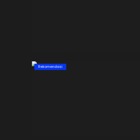
Informasi
Rekomendasi
Kapan Puasa Ramadan 2025? 
Perkiraan Tanggal & Tips Biar
Kaget!