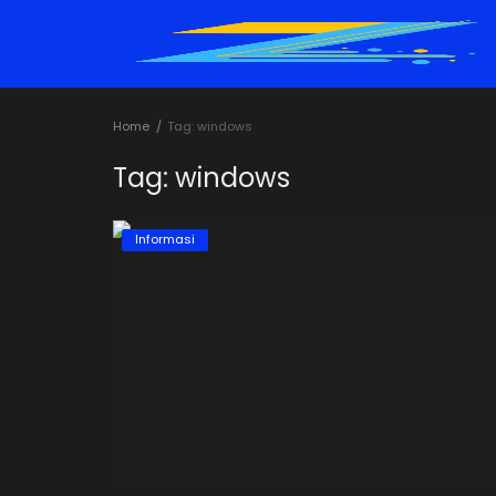
Home
Tag: windows
Home
Tag: windows
Tutorial
Informasi
Trik
Rekomendasi
Cybersecurity
Informasi
Teknologi
Game