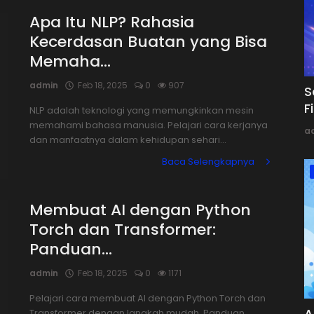
Apa Itu NLP? Rahasia
Kecerdasan Buatan yang Bisa
Memaha...
admin
Feb 18, 2025
0
907
S
F
NLP adalah teknologi yang memungkinkan mesin
memahami bahasa manusia. Pelajari cara kerjanya
a
dan manfaatnya dalam kehidupan sehari...
Baca Selengkapnya
Membuat AI dengan Python
Torch dan Transformer:
Panduan...
admin
Feb 18, 2025
0
1171
Pelajari cara membuat AI dengan Python Torch dan
A
Transformer dengan langkah mudah. Panduan