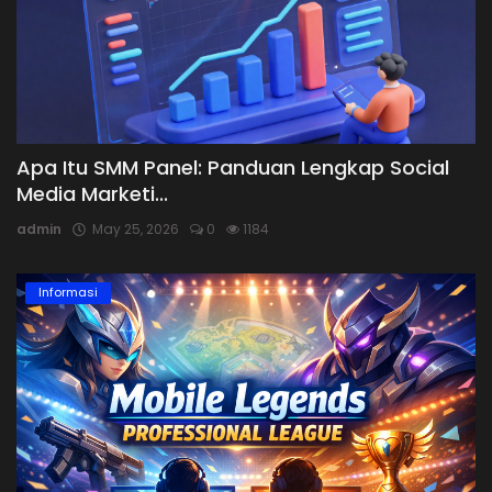
Apa Itu SMM Panel: Panduan Lengkap Social
Media Marketi...
admin
May 25, 2026
0
1184
Informasi