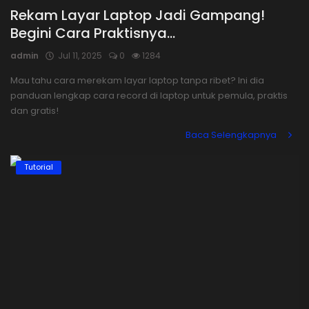
Rekam Layar Laptop Jadi Gampang!
Begini Cara Praktisnya...
admin
Jul 11, 2025
0
1284
Mau tahu cara merekam layar laptop tanpa ribet? Ini dia
panduan lengkap cara record di laptop untuk pemula, praktis
dan gratis!
Baca Selengkapnya
Tutorial