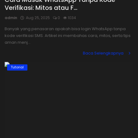
Verifikasi: Mitos atau F...
Login
admin
Aug 25, 2025
0
1034
Register
Banyak yang penasaran apakah bisa login WhatsApp tanpa
kode verifikasi SMS. Artikel ini membahas cara, mitos, serta tips
aman menj...
Baca Selengkapnya
Tutorial