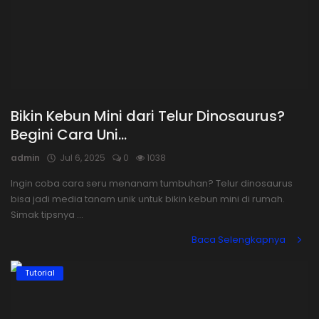
Bikin Kebun Mini dari Telur Dinosaurus?
Begini Cara Uni...
admin
Jul 6, 2025
0
1038
Ingin coba cara seru menanam tumbuhan? Telur dinosaurus
bisa jadi media tanam unik untuk bikin kebun mini di rumah.
Simak tipsnya ...
Baca Selengkapnya
Tutorial