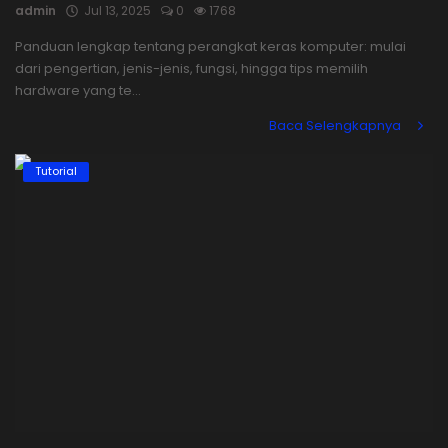
admin
Jul 13, 2025
0
1768
Panduan lengkap tentang perangkat keras komputer: mulai
dari pengertian, jenis-jenis, fungsi, hingga tips memilih
hardware yang te...
Baca Selengkapnya
Tutorial