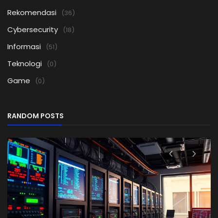
Rekomendasi
(36)
Cybersecurity
(18)
Informasi
(51)
Teknologi
(0)
Game
(0)
RANDOM POSTS