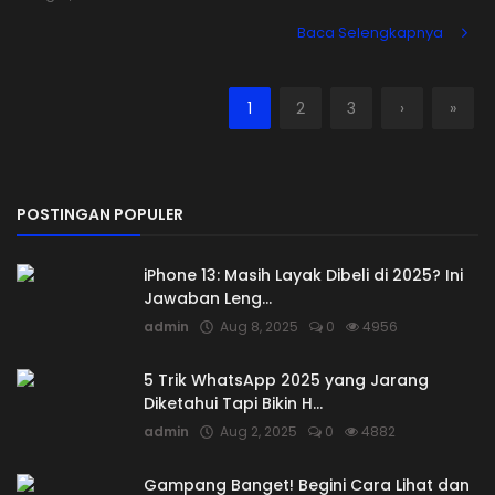
Baca Selengkapnya
1
2
3
›
»
POSTINGAN POPULER
iPhone 13: Masih Layak Dibeli di 2025? Ini
Jawaban Leng...
admin
Aug 8, 2025
0
4956
5 Trik WhatsApp 2025 yang Jarang
Diketahui Tapi Bikin H...
admin
Aug 2, 2025
0
4882
Gampang Banget! Begini Cara Lihat dan