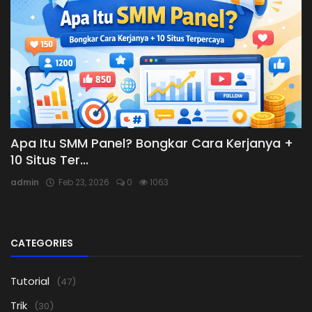
Apa Itu SMM Panel? Bongkar Cara Kerjanya +
10 Situs Ter...
admin
Feb 23, 2026
0
1063
CATEGORIES
Tutorial
(47)
Trik
(30)