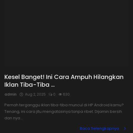
Kesel Banget! Ini Cara Ampuh Hilangkan
Iklan Tiba-Tiba ...
admin
Aug 2, 2025
0
630
Pernah terganggu iklan tiba-tiba muncul di HP Android kamu?
Tenang, ini cara jitu mengatasinya tanpa ribet. Dijamin bersih
dan nya...
Baca Selengkapnya