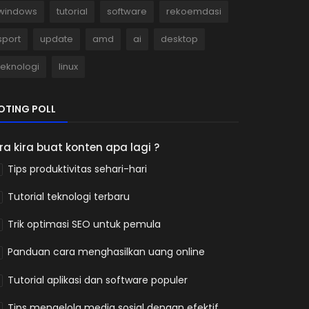
windows
tutorial
software
rekoemdasi
sport
update
amd
ai
desktop
teknologi
linux
OTING POLL
ira kira buat konten apa lagi ?
Tips produktivitas sehari-hari
Tutorial teknologi terbaru
Trik optimasi SEO untuk pemula
Panduan cara menghasilkan uang online
Tutorial aplikasi dan software populer
Tips mengelola media sosial dengan efektif