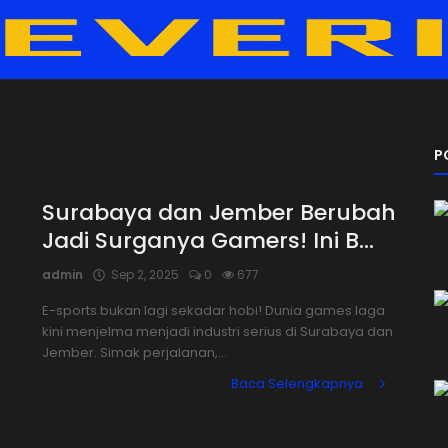
P
Surabaya dan Jember Berubah
Jadi Surganya Gamers! Ini B...
admin
Sep 2, 2025
0
677
E-sports bukan lagi sekadar hobi! Dunia games laga
kini menjelma menjadi industri serius di Surabaya dan
Jember. Simak perjalanan,...
Baca Selengkapnya