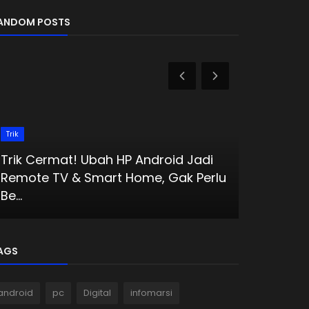
ANDOM POSTS
Trik
Tutorial
Trik Cermat! Ubah HP Android Jadi
Remote TV & Smart Home, Gak Perlu
Cara Muda
Be...
Default E
AGS
android
pc
Digital
infomarsi