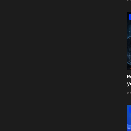
R
y
a