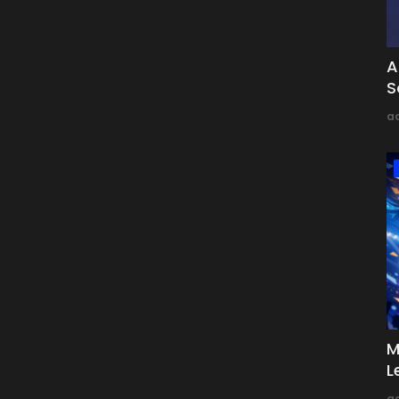
A
S
a
M
L
a