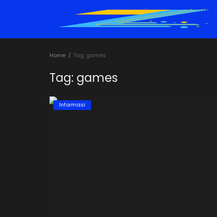
Home
Tag: games
Home
Tag: games
Tutorial
Informasi
Trik
Rekomendasi
Cybersecurity
Informasi
Teknologi
Game