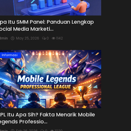
pa Itu SMM Panel: Panduan Lengkap
ocial Media Marketi...
dmin
May 25, 2026
0
1142
Informasi
PL Itu Apa Sih? Fakta Menarik Mobile
egends Professio...
dmin
Feb 26, 2026
0
1020