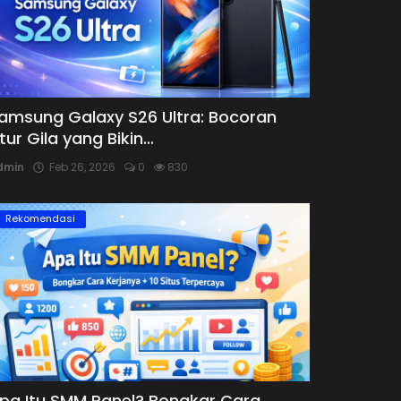
amsung Galaxy S26 Ultra: Bocoran
itur Gila yang Bikin...
dmin
Feb 26, 2026
0
830
Rekomendasi
pa Itu SMM Panel? Bongkar Cara