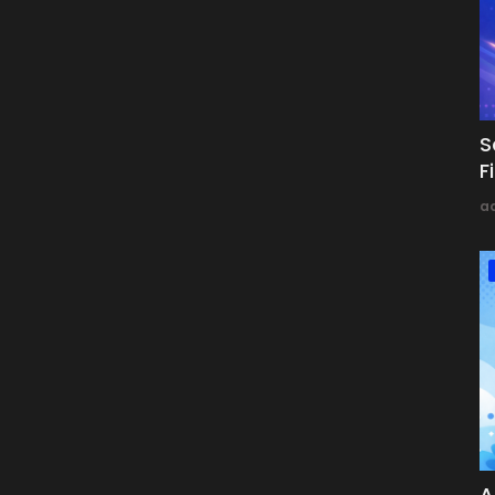
S
F
a
A