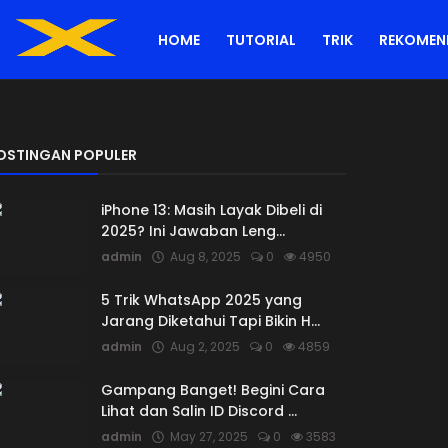
HOME
TUTORIAL
TRIK
REKOMEN
OSTINGAN POPULER
iPhone 13: Masih Layak Dibeli di
2025? Ini Jawaban Leng...
admin
Aug 8, 2025
0
4950
5 Trik WhatsApp 2025 yang
Jarang Diketahui Tapi Bikin H...
admin
Aug 2, 2025
0
4859
Gampang Banget! Begini Cara
Lihat dan Salin ID Discord ...
admin
May 27, 2025
0
3583