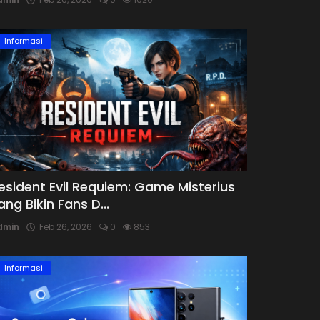
Informasi
esident Evil Requiem: Game Misterius
ang Bikin Fans D...
dmin
Feb 26, 2026
0
853
Informasi