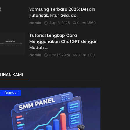
Samsung Terbaru 2025: Desain
Futuristik, Fitur Gila, da...
admin
Aug 8, 2025
0
3569
Tutorial Lengkap Cara
Menggunakan ChatGPT dengan
Mudah ...
admin
Nov 17, 2024
0
3108
ILIHAN KAMI
Informasi