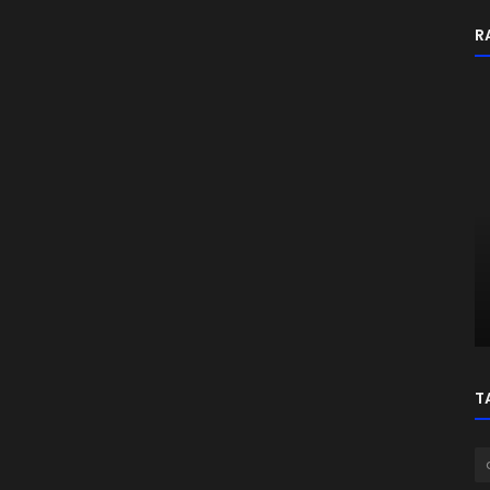
R
Informasi
tch
Mengenal Lebih Dekat Fungsi VGA
an
Card: Rahasia Visual Tajam di
Komputer...
T