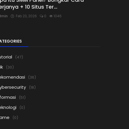
erjanya + 10 Situs Ter...
dmin
Feb 23, 2026
0
1046
ATEGORIES
torial
(47)
ik
(30)
ekomendasi
(36)
ybersecurity
(18)
nformasi
(51)
eknologi
(0)
ame
(0)