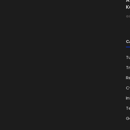
K
a
C
Tu
Tr
R
C
I
T
G