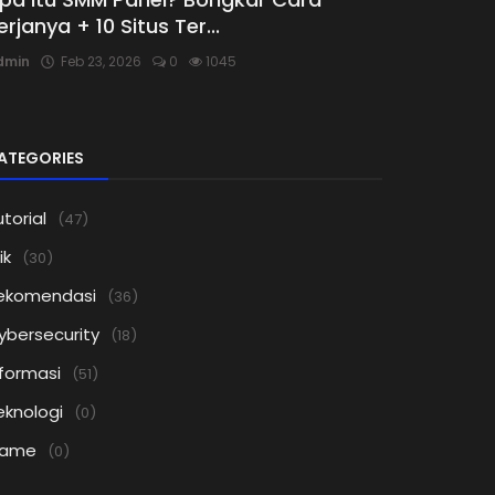
erjanya + 10 Situs Ter...
dmin
Feb 23, 2026
0
1045
ATEGORIES
torial
(47)
ik
(30)
ekomendasi
(36)
ybersecurity
(18)
nformasi
(51)
eknologi
(0)
ame
(0)