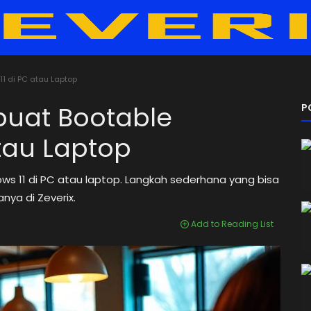
 di PC atau Laptop
uat Bootable
P
tau Laptop
ws 11 di PC atau laptop. Langkah sederhana yang bisa
ya di Zeverix.
Add to Reading List