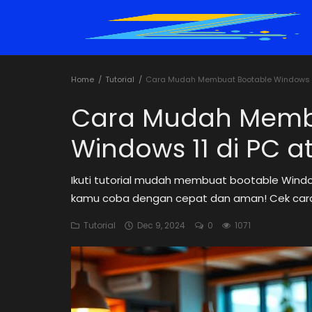
Home
Tutorial
Cara Mudah Membuat Bootable Windows 11
Home
Cara Mudah Memb
Tutorial
Windows 11 di PC a
Trik
Ikuti tutorial mudah membuat bootable Windo
Rekomendasi
kamu coba dengan cepat dan aman! Cek caran
Cybersecurity
Tutorial
Dec 9, 2024
0
1071
Informasi
Teknologi
Game