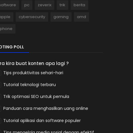
software
pc
zeverix
trik
berita
apple
cybersecurity
gaming
amd
iphone
OTING POLL
ira kira buat konten apa lagi ?
Tips produktivitas sehari-hari
Tutorial teknologi terbaru
Trik optimasi SEO untuk pemula
Panduan cara menghasilkan uang online
Tutorial aplikasi dan software populer
Tips mengelola media sosial dengan efektif