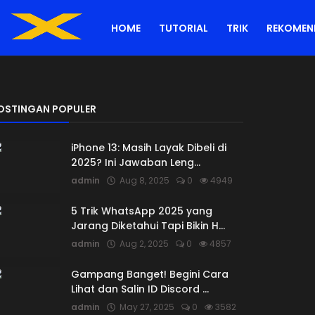
HOME
TUTORIAL
TRIK
REKOMEN
OSTINGAN POPULER
iPhone 13: Masih Layak Dibeli di
2025? Ini Jawaban Leng...
admin
Aug 8, 2025
0
4949
5 Trik WhatsApp 2025 yang
Jarang Diketahui Tapi Bikin H...
admin
Aug 2, 2025
0
4857
Gampang Banget! Begini Cara
Lihat dan Salin ID Discord ...
admin
May 27, 2025
0
3582