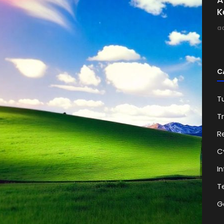
K
a
C
Tu
Tr
R
C
I
T
G