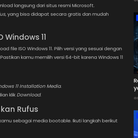
oad langsung dari situs resmi Microsoft.
fus
, yang bisa didapat secara gratis dan mudah
O Windows 11
ad file ISO Windows 11. Pilih versi yang sesuai dengan
 Pastikan kamu memilih versi 64-bit karena Windows 11
R
dows 11 Installation Media
.
y
ian klik
Download
.
a
nkan Rufus
mu sebagai media bootable. Ikuti langkah berikut