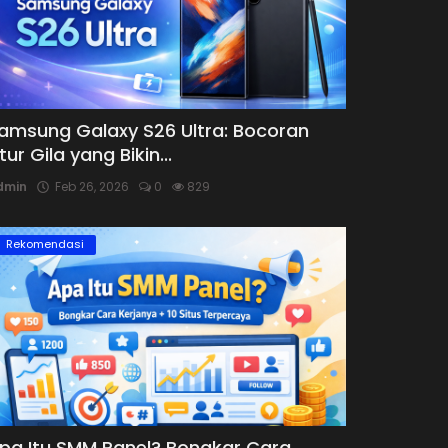
amsung Galaxy S26 Ultra: Bocoran
itur Gila yang Bikin...
dmin
Feb 26, 2026
0
829
Rekomendasi
pa Itu SMM Panel? Bongkar Cara