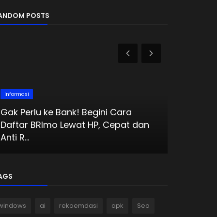
ANDOM POSTS
Informasi
Informasi
Gak Perlu ke Bank! Begini Cara
Daftar BRImo Lewat HP, Cepat dan
Kapan GTA
Anti R...
Perlu Ka
AGS
windows
ai
rekoemdasi
apk
Seo