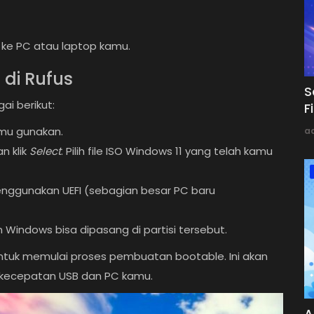
e ke PC atau laptop kamu.
 di Rufus
S
ai berikut:
F
kamu gunakan.
a
n klik
Select
. Pilih file ISO Windows 11 yang telah kamu
nggunakan UEFI (sebagian besar PC baru
Windows bisa dipasang di partisi tersebut.
tuk memulai proses pembuatan bootable. Ini akan
kecepatan USB dan PC kamu.
A