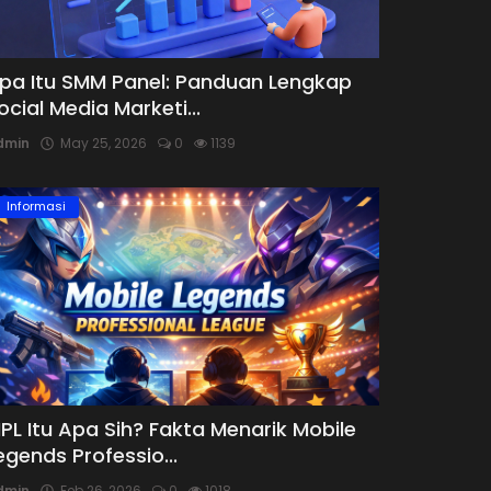
pa Itu SMM Panel: Panduan Lengkap
ocial Media Marketi...
dmin
May 25, 2026
0
1139
Informasi
PL Itu Apa Sih? Fakta Menarik Mobile
egends Professio...
dmin
Feb 26, 2026
0
1018