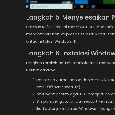
Langkah 5: Menyelesaikan 
Setelah Rufus selesai membuat USB bootable
mengatakan bahwa proses selesai. Kamu seka
untuk instalasi Windows 11!
Langkah 6: Instalasi Window
Informasi
Langkah terakhir adalah memulai instalasi Wi
Tren Ghiblifikasi Gambar Cha
Berikut caranya:
Apa Pendapat Anda?
Restart PC atau laptop dan masuk ke B
atau
DEL
saat startup).
Atur boot priority agar USB menjadi pera
Simpan pengaturan dan restart kembali.
Ikuti petunjuk instalasi Windows 11 yang m