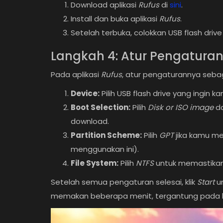
Download aplikasi
Rufus
di
sini
.
Install dan buka aplikasi
Rufus
.
Setelah terbuka, colokkan USB flash driv
Langkah 4: Atur Pengaturan
Pada aplikasi
Rufus
, atur pengaturannya sebag
Device:
Pilih USB flash drive yang ingin 
Boot Selection:
Pilih
Disk or ISO image
da
download.
Partition Scheme:
Pilih
GPT
jika kamu me
menggunakan ini).
File System:
Pilih
NTFS
untuk memastikan 
Setelah semua pengaturan selesai, klik
Start
un
memakan beberapa menit, tergantung pada 