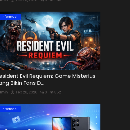
Informasi
esident Evil Requiem: Game Misterius
ang Bikin Fans D...
dmin
Feb 26, 2026
0
852
Informasi