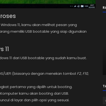
R
Proses
 Windows 11, kamu akan melihat pesan yang
rang memiliki USB bootable yang siap digunakan
s 11
Informasi
ndows 11 dari USB bootable yang sudah kamu buat.
tGPT:
Ini Cara Realistis Dapat Uang Online
di Indonesia 2025: Tips dari Peng...
IOS/UEFI (biasanya dengan menekan tombol
F2
,
F10
,
T
ngkat pertama yang dipilih untuk booting.
 Komputer kamu akan booting dari USB.
uncul di layar dan pilih opsi yang sesuai.