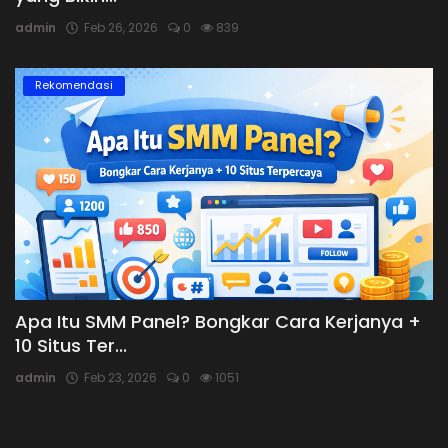
admin
Feb 26, 2026
0
839
Rekomendasi
Apa Itu SMM Panel? Bongkar Cara Kerjanya +
10 Situs Ter...
admin
Feb 23, 2026
0
1051