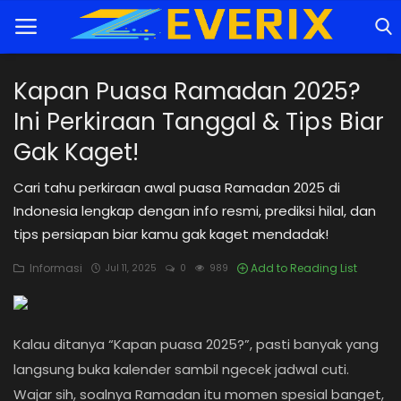
Kapan Puasa Ramadan 2025?
Ini Perkiraan Tanggal & Tips Biar
Home
Gak Kaget!
Tutorial
Cari tahu perkiraan awal puasa Ramadan 2025 di
Trik
Indonesia lengkap dengan info resmi, prediksi hilal, dan
tips persiapan biar kamu gak kaget mendadak!
Rekomendasi
Informasi
Add to Reading List
Jul 11, 2025
0
989
Cybersecurity
Informasi
Kalau ditanya “Kapan puasa 2025?”, pasti banyak yang
Teknologi
langsung buka kalender sambil ngecek jadwal cuti.
Wajar sih, soalnya Ramadan itu momen spesial banget,
Game