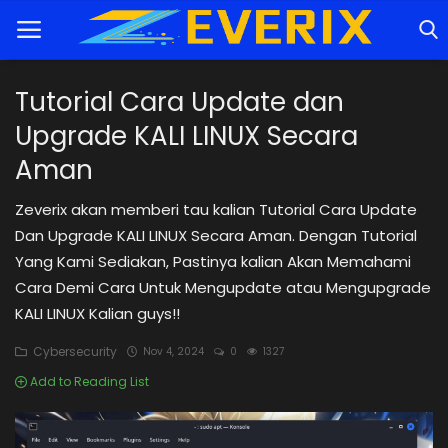
Tutorial Cara Update dan
Upgrade KALI LINUX Secara
Home
Aman
Tutorial
Zeverix akan memberi tau kalian Tutorial Cara Update
Trik
Dan Upgrade KALI LINUX Secara Aman. Dengan Tutorial
Yang Kami Sediakan, Pastinya kalian Akan Memahami
Rekomendasi
Cara Demi Cara Untuk Mengupdate atau Mengupgrade
KALI LINUX Kalian guys!!
Cybersecurity
Cybersecurity
Nov 4, 2024
0
1327
Informasi
Add to Reading List
Teknologi
Game