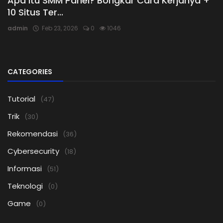
Apa Itu SMM Panel? Bongkar Cara Kerjanya +
10 Situs Ter...
admin
Feb 23, 2026
0
1046
CATEGORIES
Tutorial
(47)
Trik
(30)
Rekomendasi
(36)
Cybersecurity
(18)
Informasi
(51)
Teknologi
(0)
Game
(0)