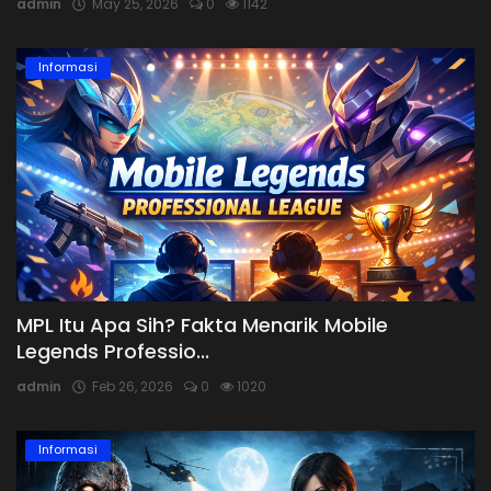
admin
May 25, 2026
0
1142
Informasi
MPL Itu Apa Sih? Fakta Menarik Mobile
Legends Professio...
admin
Feb 26, 2026
0
1020
Informasi