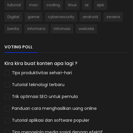
tutorial
mac
coding
linux
ai
apk
Digital
game
cybersecurity
android
zeverix
berita
infomarsi
infomasi
website
VOTING POLL
Kira kira buat konten apa lagi ?
Tips produktivitas sehari-hari
Tutorial teknologi terbaru
Trik optimasi SEO untuk pemula
Panduan cara menghasilkan uang online
Tutorial aplikasi dan software populer
Tips mengelola media sosial dengan efektif