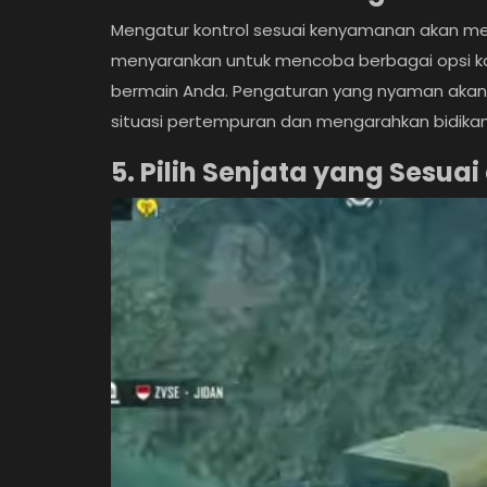
Mengatur kontrol sesuai kenyamanan akan me
menyarankan untuk mencoba berbagai opsi ko
bermain Anda. Pengaturan yang nyaman aka
situasi pertempuran dan mengarahkan bidika
5. Pilih Senjata yang Sesu