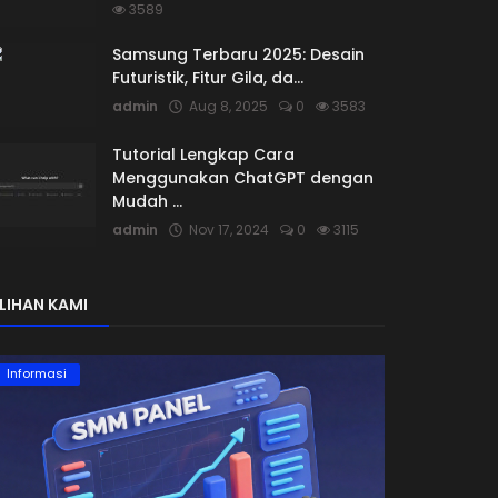
3589
Samsung Terbaru 2025: Desain
Futuristik, Fitur Gila, da...
admin
Aug 8, 2025
0
3583
Tutorial Lengkap Cara
Menggunakan ChatGPT dengan
Mudah ...
admin
Nov 17, 2024
0
3115
ILIHAN KAMI
Informasi