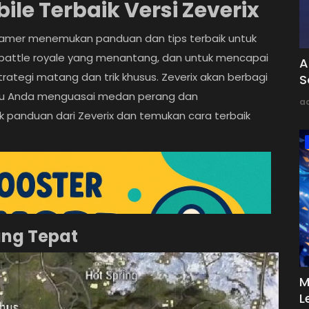
ile Terbaik Versi Zeverix
gamer menemukan panduan dan tips terbaik untuk
 battle royale yang menantang, dan untuk mencapai
A
trategi matang dan trik khusus. Zeverix akan berbagi
S
ntu Anda menguasai medan perang dan
a
 panduan dari Zeverix dan temukan cara terbaik
yang Tepat
M
L