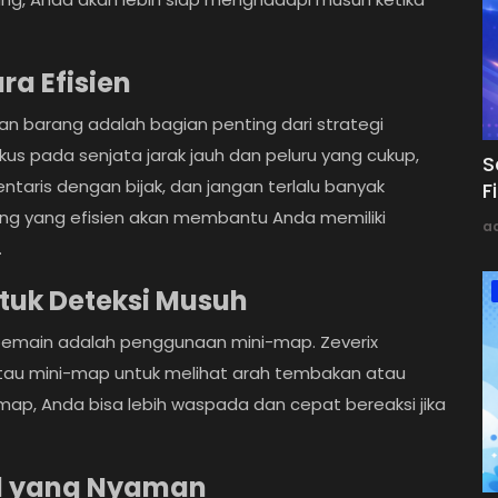
ra Efisien
n barang adalah bagian penting dari strategi
kus pada senjata jarak jauh dan peluru yang cukup,
S
taris dengan bijak, dan jangan terlalu banyak
F
ing yang efisien akan membantu Anda memiliki
a
.
tuk Deteksi Musuh
n pemain adalah penggunaan mini-map. Zeverix
au mini-map untuk melihat arah tembakan atau
p, Anda bisa lebih waspada dan cepat bereaksi jika
ol yang Nyaman