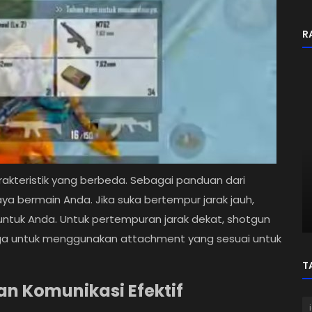
R
Informasi
n
rakteristik yang berbeda. Sebagai panduan dari
in
Cara Pakai Fitur Proxy di WhatsApp,
aya bermain Anda. Jika suka bertempur jarak jauh,
Anti Blokir!
 untuk Anda. Untuk pertempuran jarak dekat, shotgun
juga untuk menggunakan attachment yang sesuai untuk
T
an Komunikasi Efektif