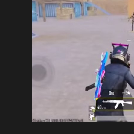
Login
Register