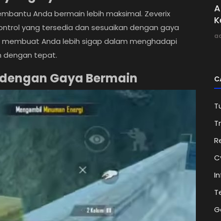
A
mbantu Anda bermain lebih maksimal. Zeverix
K
ntrol yang tersedia dan sesuaikan dengan gaya
a
n membuat Anda lebih sigap dalam menghadapi
n dengan tepat.
ai dengan Gaya Bermain
C
Tu
Tr
R
C
I
T
G