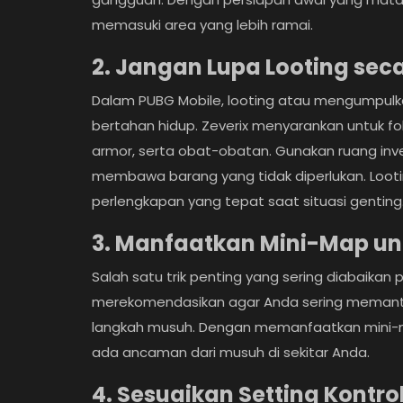
memasuki area yang lebih ramai.
2. Jangan Lupa Looting seca
Dalam PUBG Mobile, looting atau mengumpulka
bertahan hidup. Zeverix menyarankan untuk fo
armor, serta obat-obatan. Gunakan ruang inven
membawa barang yang tidak diperlukan. Loot
perlengkapan yang tepat saat situasi genting
3. Manfaatkan Mini-Map un
Salah satu trik penting yang sering diabaika
merekomendasikan agar Anda sering memant
langkah musuh. Dengan memanfaatkan mini-ma
ada ancaman dari musuh di sekitar Anda.
4. Sesuaikan Setting Kontr