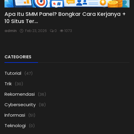
Apa Itu SMM Panel? Bongkar Cara Kerjanya +
10 Situs Ter...
admin
Feb 23, 2026
0
1073
CATEGORIES
Tutorial
(47)
Trik
(30)
Rekomendasi
(36)
Cybersecurity
(18)
Informasi
(51)
Teknologi
(0)