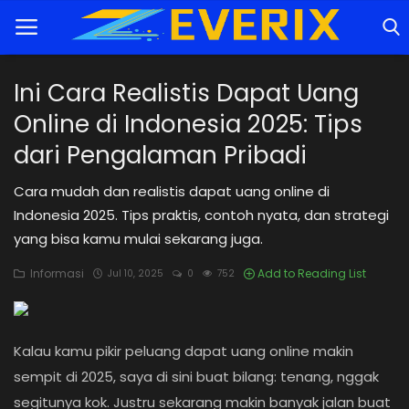
Ini Cara Realistis Dapat Uang
Online di Indonesia 2025: Tips
Home
dari Pengalaman Pribadi
Tutorial
Cara mudah dan realistis dapat uang online di
Trik
Indonesia 2025. Tips praktis, contoh nyata, dan strategi
yang bisa kamu mulai sekarang juga.
Rekomendasi
Informasi
Add to Reading List
Jul 10, 2025
0
752
Cybersecurity
Informasi
Kalau kamu pikir peluang dapat uang online makin
Teknologi
sempit di 2025, saya di sini buat bilang: tenang, nggak
segitunya kok. Justru sekarang makin banyak jalan buat
Game