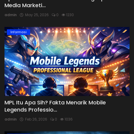
Media Marketi...
admin
May 25, 2026
0
1230
Informasi
MPL Itu Apa Sih? Fakta Menarik Mobile
Legends Professio...
admin
Feb 26, 2026
0
1036