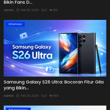
Bikin Fans D...
admin
Feb 26, 2026
0
861
Informasi
Samsung Galaxy S26 Ultra: Bocoran Fitur Gila
yang Bikin...
admin
Feb 26, 2026
0
859
Rekomendasi