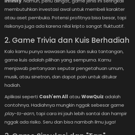
Infinity
. Namun, perlu diingat, game jenis ini seringkali
membutuhkan investasi awal untuk membeli karakter
atau aset pembuka. Potensi profitnya bisa besar, tapi
risikonya juga ada karena nilai kripto sangat fluktuatif.
2. Game Trivia dan Kuis Berhadiah
Kalo kamu punya wawasan luas dan suka tantangan,
game kuis adalah pilihan yang sempurna. Kamu
menjawab pertanyaan seputar pengetahuan umum,
musik, atau sinetron, dan dapat poin untuk ditukar
hadiah.
Aplikasi seperti
Cash'em All
atau
WowQuiz
adalah
contohnya. Hadiahnya mungkin nggak sebesar game
play-to-earn
, tapi cara ini jauh lebih santai dan hampir
nggak ada risiko. Seru dan bisa nambah ilmu juga!