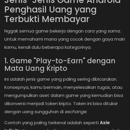
Jenis-Jenis Game Android
Penghasil Uang yang
Terbukti Membayar
Nggak semua game bekerja dengan cara yang sama.
Untuk memahami mana yang cocok dengan gaya main
kamu, kenali dulu beberapa kategorinya.
1. Game "Play-to-Earn" dengan
Mata Uang Kripto
Ini adalah jenis game yang paling sering dibicarakan.
Konsepnya, kamu bermain, menyelesaikan tugas, atau
mengumpulkan aset dalam game yang kemudian bisa
dikonversi menjadi token kripto. Token ini bisa ditukar
dengan uang sungguhan di
exchange
.
Contoh yang paling terkenal adalah seperti
Axie