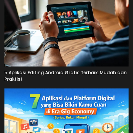
5 Aplikasi Editing Android Gratis Terbaik, Mudah dan
Praktis!