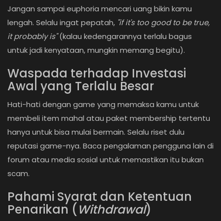
Jangan sampai euphoria mencari uang bikin kamu
lengah. Selalu ingat pepatah,
"if it's too good to be true,
it probably is"
(kalau kedengarannya terlalu bagus
untuk jadi kenyataan, mungkin memang begitu).
Waspada terhadap Investasi
Awal yang Terlalu Besar
Hati-hati dengan game yang memaksa kamu untuk
membeli item mahal atau paket membership tertentu
hanya untuk bisa mulai bermain. Selalu riset dulu
reputasi game-nya. Baca pengalaman pengguna lain di
forum atau media sosial untuk memastikan itu bukan
scam.
Pahami Syarat dan Ketentuan
Penarikan (
Withdrawal
)