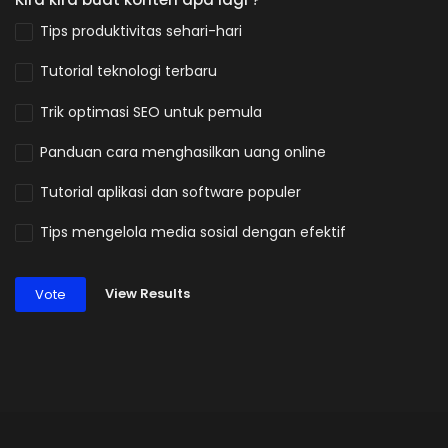
Tips produktivitas sehari-hari
Tutorial teknologi terbaru
Trik optimasi SEO untuk pemula
Panduan cara menghasilkan uang online
Tutorial aplikasi dan software populer
Tips mengelola media sosial dengan efektif
View Results
Vote