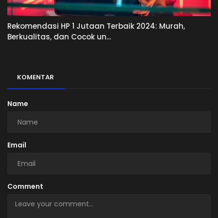
Rekomendasi HP 1 Jutaan Terbaik 2024: Murah,
Berkualitas, dan Cocok un...
KOMENTAR
Name
Email
Comment