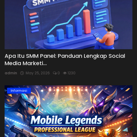
Apa Itu SMM Panel: Panduan Lengkap Social
Media Marketi...
admin
May 25, 2026
0
1230
Informasi