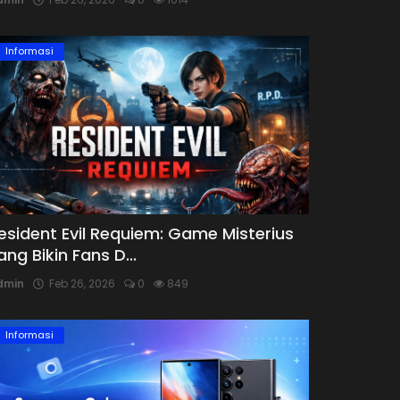
Informasi
esident Evil Requiem: Game Misterius
ang Bikin Fans D...
dmin
Feb 26, 2026
0
849
Informasi