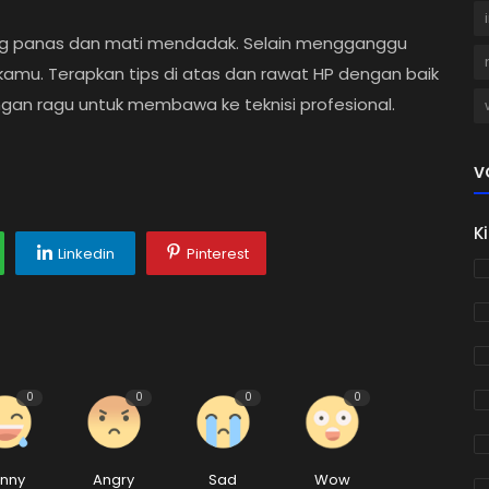
ng panas dan mati mendadak. Selain mengganggu
 kamu. Terapkan tips di atas dan rawat HP dengan baik
ngan ragu untuk membawa ke teknisi profesional.
V
K
Linkedin
Pinterest
0
0
0
0
unny
Angry
Sad
Wow