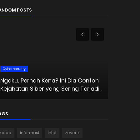
ANDOM POSTS
Tutorial
Cybersecurity
Tutorial 
Ngaku, Pernah Kena? Ini Dia Contoh
WhatsAp
Kejahatan Siber yang Sering Terjadi...
Aplikasinya
AGS
moba
informasi
intel
zeverix