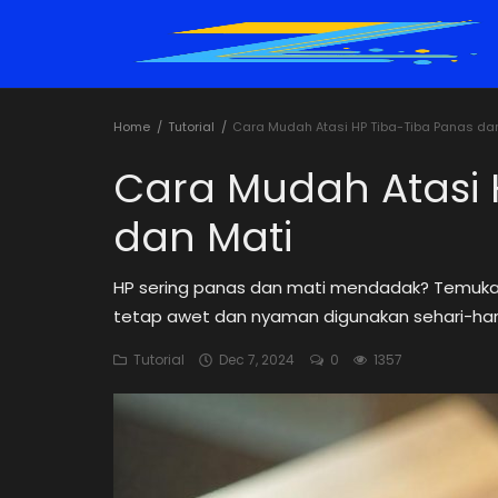
Home
Tutorial
Cara Mudah Atasi HP Tiba-Tiba Panas da
Home
Cara Mudah Atasi 
Tutorial
dan Mati
Trik
HP sering panas dan mati mendadak? Temukan
Rekomendasi
tetap awet dan nyaman digunakan sehari-hari
Cybersecurity
Tutorial
Dec 7, 2024
0
1357
Informasi
Teknologi
Game