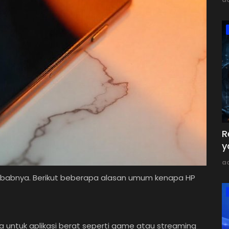
R
y
a
nyebabnya. Berikut beberapa alasan umum kenapa HP
 untuk aplikasi berat seperti game atau streaming