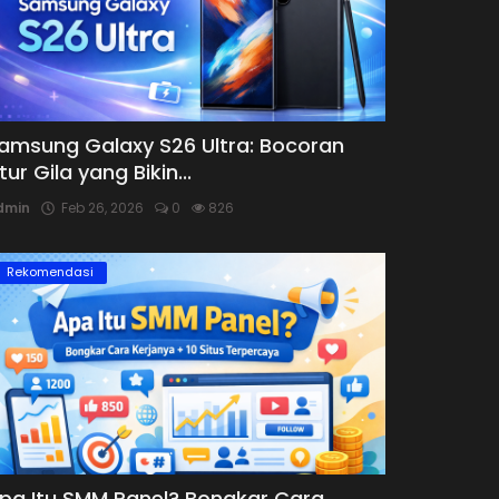
amsung Galaxy S26 Ultra: Bocoran
itur Gila yang Bikin...
dmin
Feb 26, 2026
0
826
Rekomendasi
pa Itu SMM Panel? Bongkar Cara