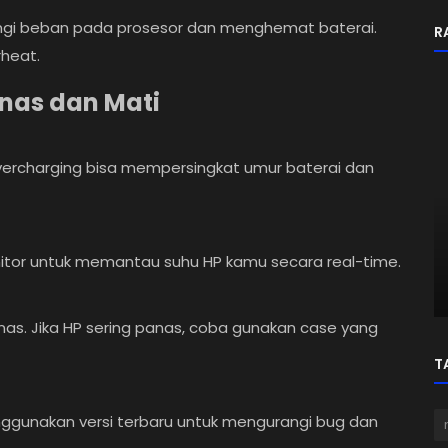
i beban pada prosesor dan menghemat baterai.
R
rheat.
nas dan Mati
vercharging bisa mempersingkat umur baterai dan
Rekomendasi
 dan
7 Game Offline Android yang Wajib
onitor untuk memantau suhu HP kamu secara real-time.
Dicoba untuk Ngisi Waktu Luang
s. Jika HP sering panas, coba gunakan case yang
T
enggunakan versi terbaru untuk mengurangi bug dan