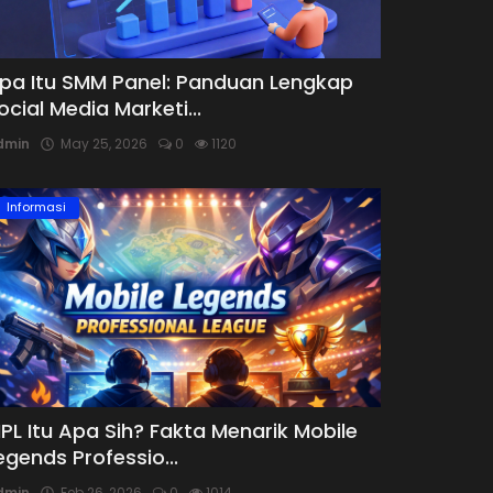
pa Itu SMM Panel: Panduan Lengkap
ocial Media Marketi...
dmin
May 25, 2026
0
1120
Informasi
PL Itu Apa Sih? Fakta Menarik Mobile
egends Professio...
dmin
Feb 26, 2026
0
1014