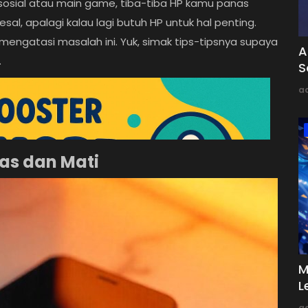
a sosial atau main game, tiba-tiba HP kamu panas
sal, apalagi kalau lagi butuh HP untuk hal penting.
mengatasi masalah ini. Yuk, simak tips-tipsnya supaya
A
.
S
a
as dan Mati
M
L
a