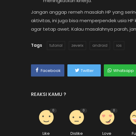
meningkatkan kinerja.
Jangan anggap remeh masalah HP yang seri
aktivitas, ini juga bisa memperpendek usia HP
agar tetap awet. Kalau masalahnya parah, ja
Tags
tutorial
zeverix
android
ios
Facebook
Twitter
Whatsapp
REAKSI KAMU ?
0
0
0
Like
Dislike
Love
F