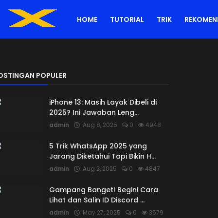
HOME
TUTORIAL
TRIK
REKOMEN
OSTINGAN POPULER
iPhone 13: Masih Layak Dibeli di
2025? Ini Jawaban Leng...
admin
Aug 8, 2025
0
4948
5 Trik WhatsApp 2025 yang
Jarang Diketahui Tapi Bikin H...
admin
Aug 2, 2025
0
4847
Gampang Banget! Begini Cara
Lihat dan Salin ID Discord ...
admin
May 27, 2025
0
3579