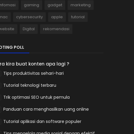
infomasi
gaming
gadget
marketing
mac
cybersecurity
apple
tutorial
website
Digital
rekomendasi
OTING POLL
ira kira buat konten apa lagi ?
Tips produktivitas sehari-hari
Tutorial teknologi terbaru
Trik optimasi SEO untuk pemula
Panduan cara menghasilkan uang online
Tutorial aplikasi dan software populer
Tips mengelola media sosial dengan efektif