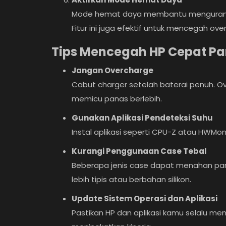
Mode hemat daya membantu mengurang
Fitur ini juga efektif untuk mencegah ove
Tips Mencegah HP Cepat Pa
Jangan Overcharge
Cabut charger setelah baterai penuh. O
memicu panas berlebih.
Informasi
Gunakan Aplikasi Pendeteksi Suhu
10 Aplikasi yang Lagi Booming
Instal aplikasi seperti CPU-Z atau HWM
Wajib Kamu Coba di 2024!
Kurangi Penggunaan Case Tebal
Beberapa jenis case dapat menahan pana
lebih tipis atau berbahan silikon.
Update Sistem Operasi dan Aplikasi
Pastikan HP dan aplikasi kamu selalu m