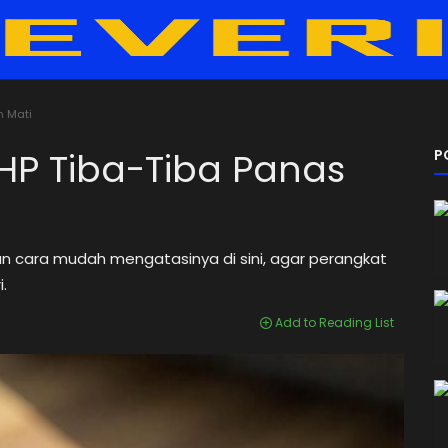
n Mati
HP Tiba-Tiba Panas
P
 cara mudah mengatasinya di sini, agar perangkat
.
Add to Reading List