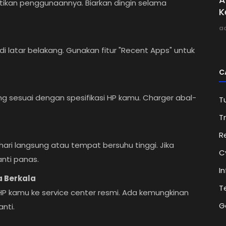
ntikan penggunaannya. Biarkan dingin selama
K
a
 di latar belakang. Gunakan fitur "Recent Apps" untuk
C
g sesuai dengan spesifikasi HP kamu. Charger abal-
Tu
Tr
R
ri langsung atau tempat bersuhu tinggi. Jika
C
nti panas.
I
a Berkala
T
 HP kamu ke service center resmi. Ada kemungkinan
G
nti.