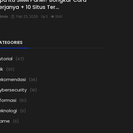
erjanya + 10 Situs Ter...
dmin
Feb 23, 2026
0
1041
ATEGORIES
torial
(47)
ik
(30)
ekomendasi
(36)
ybersecurity
(18)
nformasi
(51)
eknologi
(0)
ame
(0)