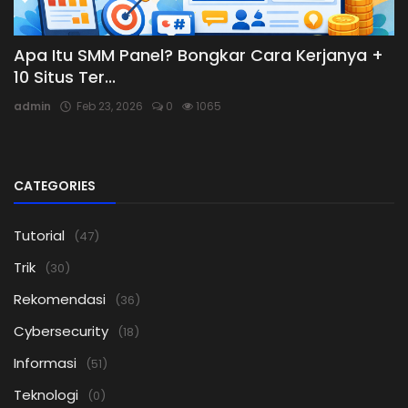
Apa Itu SMM Panel? Bongkar Cara Kerjanya +
10 Situs Ter...
admin
Feb 23, 2026
0
1065
CATEGORIES
Tutorial
(47)
Trik
(30)
Rekomendasi
(36)
Cybersecurity
(18)
Informasi
(51)
Teknologi
(0)