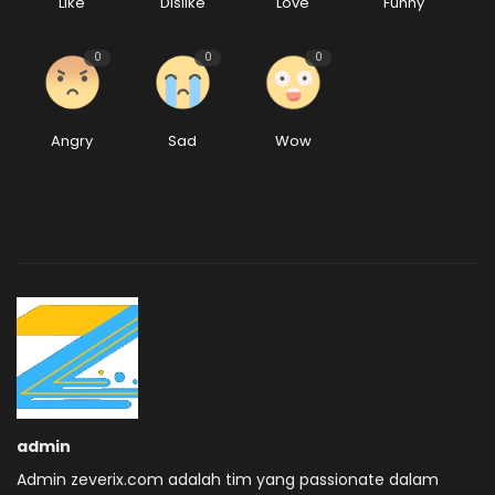
Like
Dislike
Love
Funny
0
0
0
Angry
Sad
Wow
admin
Admin zeverix.com adalah tim yang passionate dalam