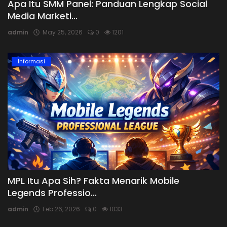
Apa Itu SMM Panel: Panduan Lengkap Social
Media Marketi...
admin
May 25, 2026
0
1201
Informasi
MPL Itu Apa Sih? Fakta Menarik Mobile
Legends Professio...
admin
Feb 26, 2026
0
1033