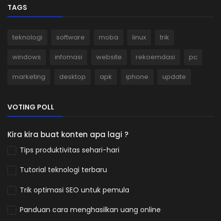
TAGS
teknologi
software
moba
linux
trik
windows
infomasi
website
rekoemdasi
pc
marketing
desktop
apk
iphone
update
VOTING POLL
Kira kira buat konten apa lagi ?
Tips produktivitas sehari-hari
Tutorial teknologi terbaru
Trik optimasi SEO untuk pemula
Panduan cara menghasilkan uang online