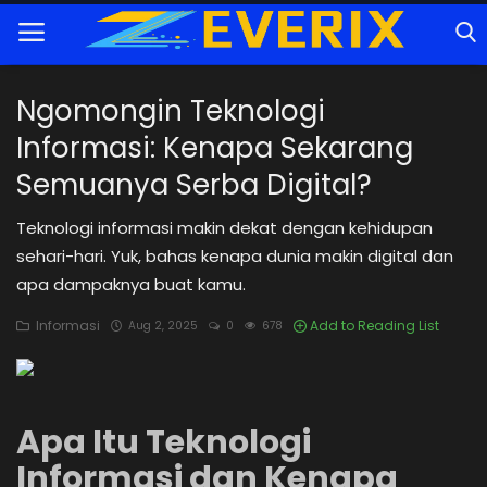
Ngomongin Teknologi
Informasi: Kenapa Sekarang
Home
Semuanya Serba Digital?
Tutorial
Teknologi informasi makin dekat dengan kehidupan
Trik
sehari-hari. Yuk, bahas kenapa dunia makin digital dan
apa dampaknya buat kamu.
Rekomendasi
Informasi
Add to Reading List
Aug 2, 2025
0
678
Cybersecurity
Informasi
Apa Itu Teknologi
Teknologi
Informasi dan Kenapa
Game